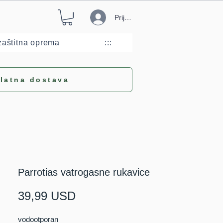
Prijava
aštitna oprema
:::
latna dostava
Parrotias vatrogasne rukavice
Cijena
39,99 USD
vodootporan