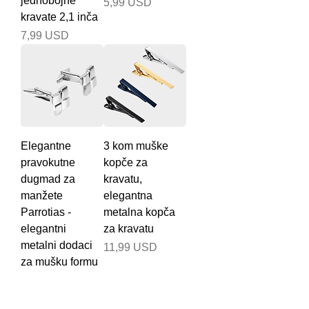
jednobojne
Cijena
5,99 USD
kravate 2,1 inča
Cijena
7,99 USD
Elegantne
3 kom muške
pravokutne
kopče za
dugmad za
kravatu,
manžete
elegantna
Parrotias -
metalna kopča
elegantni
za kravatu
metalni dodaci
Cijena
11,99 USD
za mušku formu
Cijena
12,99 USD