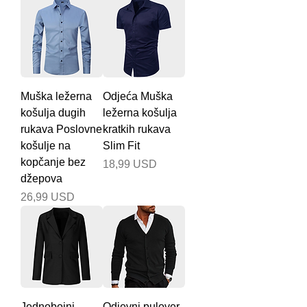
Muška ležerna
Odjeća Muška
košulja dugih
ležerna košulja
rukava Poslovne
kratkih rukava
košulje na
Slim Fit
kopčanje bez
Cijena
18,99 USD
džepova
Cijena
26,99 USD
Jednobojni
Odjevni pulover