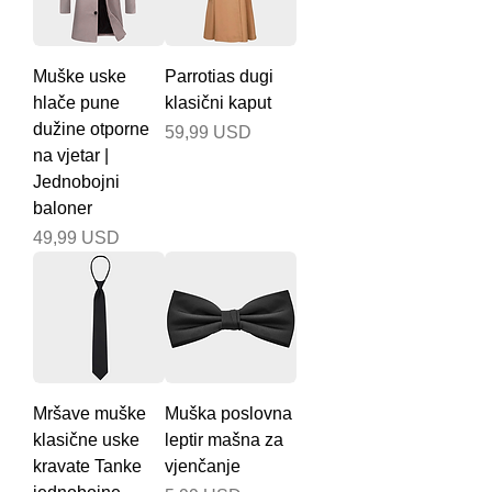
Muške uske
Parrotias dugi
hlače pune
klasični kaput
dužine otporne
Cijena
59,99 USD
na vjetar |
Jednobojni
baloner
Cijena
49,99 USD
Mršave muške
Muška poslovna
klasične uske
leptir mašna za
kravate Tanke
vjenčanje