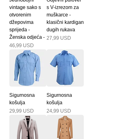
vintage sako s
s V-izrezom za
otvorenim
muškarce -
džepovima
klasični kardigan
sprijeda -
dugih rukava
Ženska odjeća -
Cijena
27,99 USD
Cijena
46,99 USD
Sigurnosna
Sigurnosna
košulja
košulja
Cijena
Cijena
29,99 USD
24,99 USD