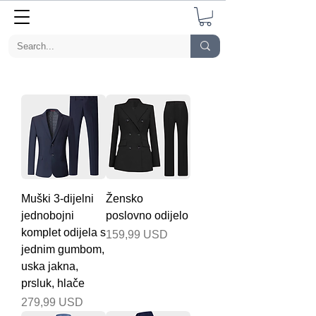
Muški 3-dijelni
Žensko
jednobojni
poslovno odijelo
komplet odijela s
Cijena
159,99 USD
jednim gumbom,
uska jakna,
prsluk, hlače
Cijena
279,99 USD