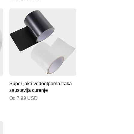
Brzi pregled
Super jaka vodootporna traka
zaustavlja curenje
Cijena s popustom
Od
7,99 USD