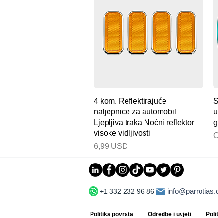
Brzi pregled
4 kom. Reflektirajuće
S
naljepnice za automobil
u
Ljepljiva traka Noćni reflektor
g
visoke vidljivosti
C
Cijena
6,99 USD
info@parrotias
+1 332 232 96 86
Politika povrata
Odredbe i uvjeti
Poli