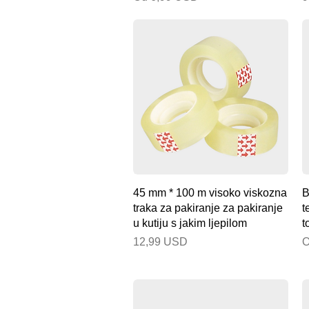
Brzi pregled
45 mm * 100 m visoko viskozna
B
traka za pakiranje za pakiranje
t
u kutiju s jakim ljepilom
t
Cijena
C
12,99 USD