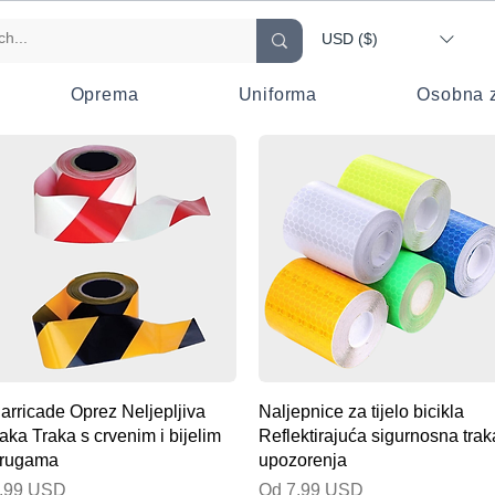
USD ($)
Oprema
Uniforma
Osobna z
Brzi pregled
Brzi pregled
arricade Oprez Neljepljiva
Naljepnice za tijelo bicikla
raka Traka s crvenim i bijelim
Reflektirajuća sigurnosna trak
rugama
upozorenja
ijena
Cijena s popustom
,99 USD
Od
7,99 USD