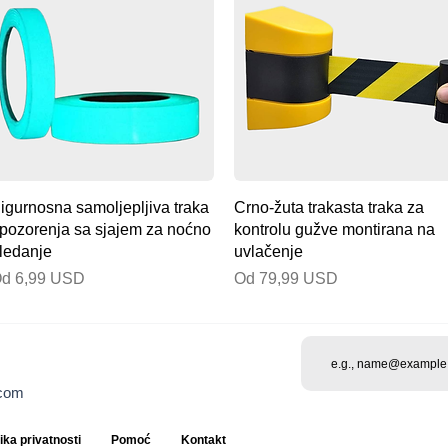
Brzi pregled
Brzi pregled
igurnosna samoljepljiva traka
Crno-žuta trakasta traka za
pozorenja sa sjajem za noćno
kontrolu gužve montirana na
ledanje
uvlačenje
ijena s popustom
Cijena s popustom
Od
6,99 USD
Od
79,99 USD
.com
tika privatnosti
Pomoć
Kontakt