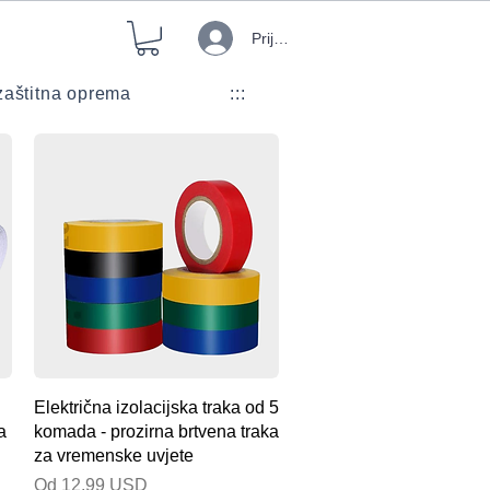
Prijava
aštitna oprema
:::
Brzi pregled
Električna izolacijska traka od 5
a
komada - prozirna brtvena traka
za vremenske uvjete
Cijena s popustom
Od
12,99 USD