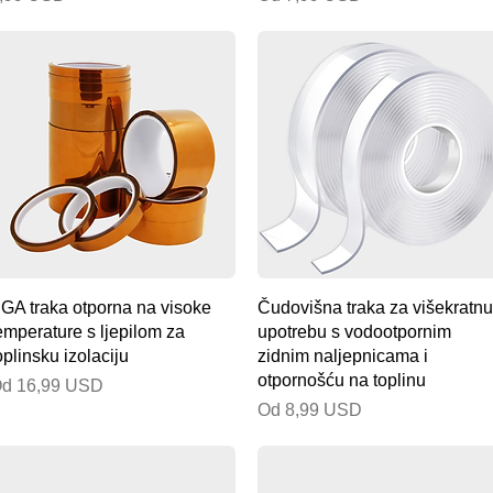
Brzi pregled
Brzi pregled
GA traka otporna na visoke
Čudovišna traka za višekratnu
emperature s ljepilom za
upotrebu s vodootpornim
oplinsku izolaciju
zidnim naljepnicama i
otpornošću na toplinu
ijena s popustom
Od
16,99 USD
Cijena s popustom
Od
8,99 USD