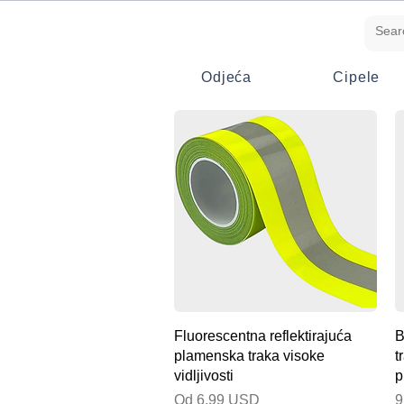
Odjeća
Cipele
Brzi pregled
Fluorescentna reflektirajuća
B
plamenska traka visoke
t
vidljivosti
p
Cijena s popustom
C
Od
6,99 USD
9