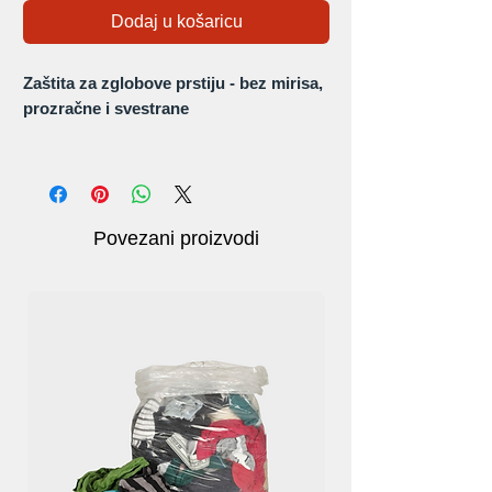
Dodaj u košaricu
Zaštita za zglobove prstiju - bez mirisa,
prozračne i svestrane
Otkrijte vrhunsku udobnost i zaštitu s
našim izrađenim rukavicama za zaštitu
zglobova prstiju od prozračnih materijala
bez mirisa. Funkcionalni dizajn otvora za
Povezani proizvodi
ventilaciju smanjuje znojenje ruku,
osiguravajući udobnost u vrućem vremenu
i blagim zimskim godišnjim dobima.
Pomoć pri jahanju:
Poboljšajte svoje iskustvo vožnje s 
povjerenjem. Dlan ima dizajn karirane 
teksture sa sintetičkom kožom, pružajući 
pojačano trenje i protukliznu potporu 
tijekom vožnje motocikla ili bicikla.