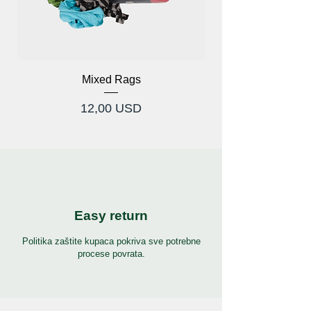
Iskusite neusporedivu svestranost i
performanse s našim Knuckles Protection
rukavice - vaš idealan suputnik za razne
aktivnosti na otvorenom!
Mixed Rags
Cijena
12,00 USD
Easy return
Politika zaštite kupaca pokriva sve potrebne
procese povrata.