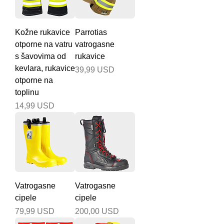
Kožne rukavice
Parrotias
otporne na vatru
vatrogasne
s šavovima od
rukavice
kevlara, rukavice
Cijena
39,99 USD
otporne na
toplinu
Cijena
14,99 USD
Vatrogasne
Vatrogasne
cipele
cipele
Cijena
Cijena
79,99 USD
200,00 USD