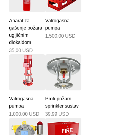
Aparat za
Vatrogasna
gašenje požara
pumpa
ugljičnim
Cijena
1.500,00 USD
dioksidom
Cijena
35,00 USD
Vatrogasna
Protupožarni
pumpa
sprinkler sustav
Cijena
Cijena
1.000,00 USD
39,99 USD