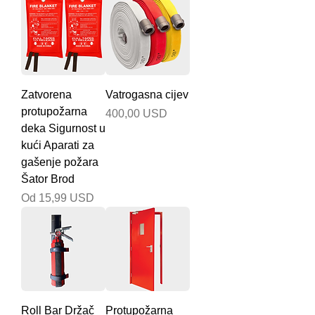
Zatvorena
Vatrogasna cijev
protupožarna
Cijena
400,00 USD
deka Sigurnost u
kući Aparati za
gašenje požara
Šator Brod
Cijena s popustom
Od
15,99 USD
Roll Bar Držač
Protupožarna