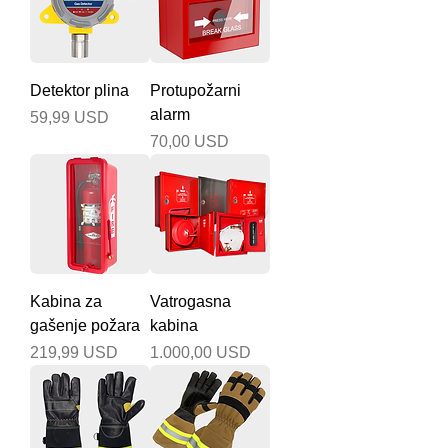
Detektor plina
Protupožarni
alarm
Cijena
59,99 USD
Cijena
70,00 USD
Kabina za
Vatrogasna
gašenje požara
kabina
Cijena
Cijena
219,99 USD
1.000,00 USD