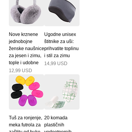
Nove krznene
Ugodne unisex
jednobojne
štitnike za uši:
ženske naušnice
prihvatite toplinu
za jesen i zimu,
i stil za zimu
tople i udobne
Cijena
14,99 USD
Cijena
12,99 USD
Tuš za ronjenje,
20 komada
meka futrola za
plastičnih
zaštitu od buke,
vodootpornih