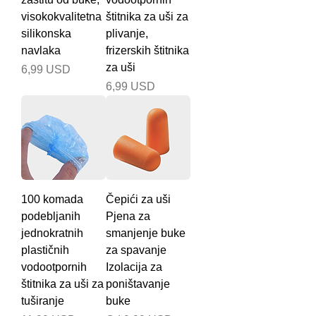
visokokvalitetna
štitnika za uši za
silikonska
plivanje,
navlaka
frizerskih štitnika
za uši
Cijena
6,99 USD
Cijena
6,99 USD
100 komada
Čepići za uši
podebljanih
Pjena za
jednokratnih
smanjenje buke
plastičnih
za spavanje
vodootpornih
Izolacija za
štitnika za uši za
poništavanje
tuširanje
buke