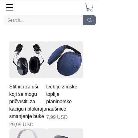
Štitnici za uši
Deblje zimske
koji se mogu
toplije
pričvrstiti za
planinarske
kacigu i blokiraju
naušnice
smanjenje buke
Cijena
7,99 USD
Cijena
29,99 USD