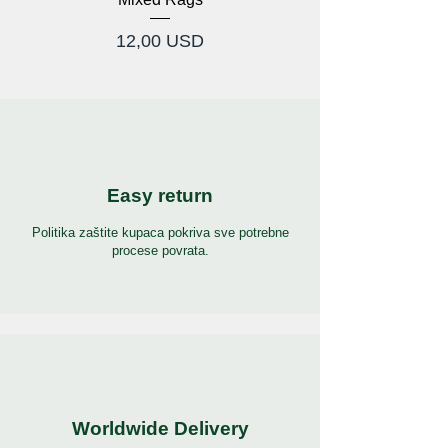
Cijena
12,00 USD
Easy return
Politika zaštite kupaca pokriva sve potrebne
procese povrata.
Worldwide Delivery