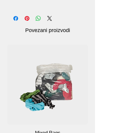
Značajke
: jednokratni i vodootporan dizajn
Boja:
Prozirna
Povezani proizvodi
Veličina:
L: 95 *60cm S: 28*65cm
Pakiranje:
100 komada.
Mixed Rags