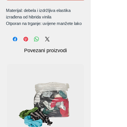
Materijal: debela i izdržljiva elastika
izrađena od hibrida vinila
Otporan na trganje: uvijene manžete lako
se otvaraju, otporne su na trganje, brzo se
stavljaju i brzo rastavljaju.
Jednostavan za čišćenje i pristup:
praktična distribucijska vrećica održava
Povezani proizvodi
rukavice čistima i urednima, a
istovremeno im je lako pristupiti.
Pakiranje: 100 komada vinilnih rukavica.