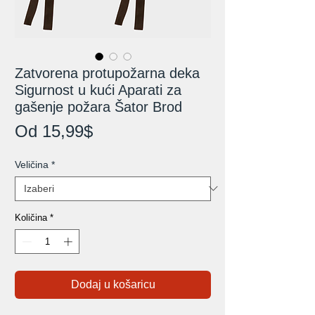
Zatvorena protupožarna deka
Sigurnost u kući Aparati za
gašenje požara Šator Brod
Cijena
Od
15,99$
s
Veličina
*
popustom
Količina
*
Dodaj u košaricu