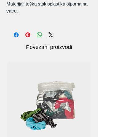
Materijal: teška stakloplastika otporna na
vatru.
Odobreno: našu vatrootpornu deku odobrio
je CE EN1869.
Jednostavan za korištenje
Povezani proizvodi
Mogućnosti veličine: našim kupcima
nudimo deke u veličinama 1x1m i
1,5x1,5m.