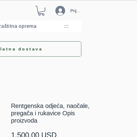
Prijava
aštitna oprema
:::
latna dostava
Rentgenska odjeća, naočale,
pregača i rukavice Opis
proizvoda
Cijena
1.500,00 USD