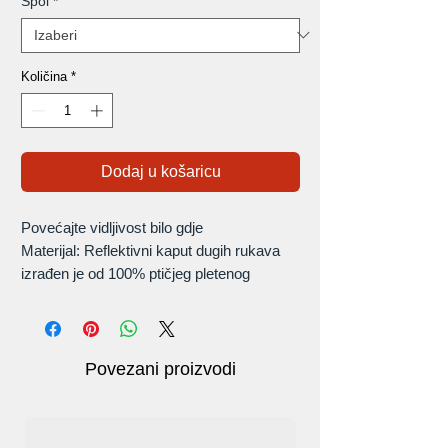
Spol
*
Količina
*
Dodaj u košaricu
Povećajte vidljivost bilo gdje
Materijal: Reflektivni kaput dugih rukava
izrađen je od 100% ptičjeg pletenog
poliestera.
Značajke: Hi-Vis kaput visoke vidljivosti
izrađen je od tkanine UPF 35 koji blokira
štetne UV zrake kako bi se smanjila
Povezani proizvodi
izloženost UVA i UVB zračenju. Opremljen
je prednjim džepom za laserski pokazivač
i olovku.