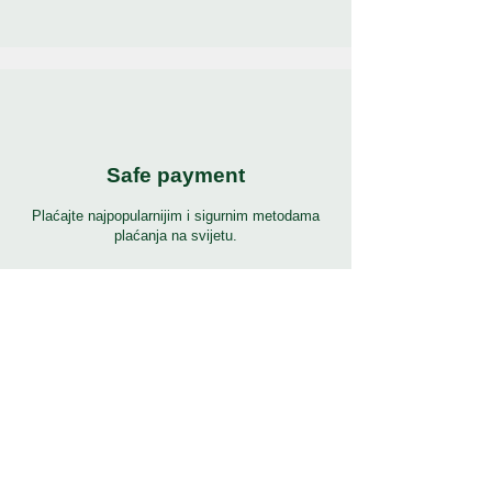
Safe payment
Plaćajte najpopularnijim i sigurnim metodama
plaćanja na svijetu.
24/7 podrška
7 dana 24 sata puna podrška na mnogim