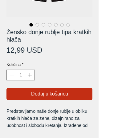
Žensko donje rublje tipa kratkih
hlača
Cijena
12,99 USD
Količina
*
Dodaj u košaricu
Predstavljamo naše donje rublje u obliku
kratkih hlača za žene, dizajnirano za
udobnost i slobodu kretanja. Izrađene od
mekane, prozračne tkanine, ove kratke