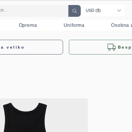
USD ($)
Oprema
Uniforma
Osobna z
a veliko
Besp