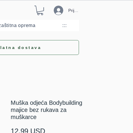
Prijava
aštitna oprema
:::
latna dostava
Muška odjeća Bodybuilding
majice bez rukava za
muškarce
Cijena
12,99 USD