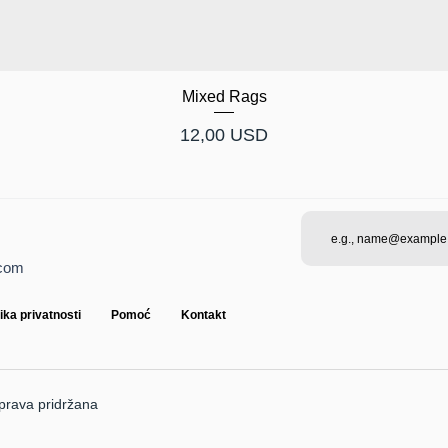
Mixed Rags
Cijena
12,00 USD
.com
tika privatnosti
Pomoć
Kontakt
rava pridržana