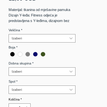
Materijal: tkanina od mješavine pamuka
Dizajn Y-leđa: Fitness odjeća je
predstavljena s Y-leđima, dizajnom bez
rukava i pletenim krojem koji je savršeno
Veličina
*
savršen da vidite kako vaši mišići rade
tijekom treninga.
Izaberi
Boja
*
Dobna skupina
*
Izaberi
Spol
*
Izaberi
Količina
*