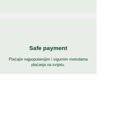
Safe payment
Plaćajte najpopularnijim i sigurnim metodama
plaćanja na svijetu.
24/7 podrška
7 dana 24 sata puna podrška na mnogim