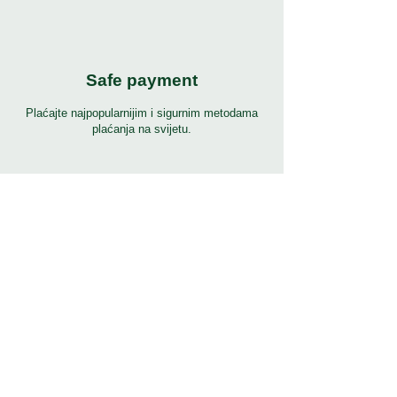
Safe payment
Plaćajte najpopularnijim i sigurnim metodama
plaćanja na svijetu.
24/7 podrška
7 dana 24 sata puna podrška na mnogim
jezicima. Pritisnite gumb za pomoć za podršku.