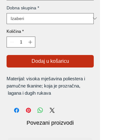
Dobna skupina
*
Količina
*
Dodaj u košaricu
Materijal: visoka mješavina poliestera i
pamučne tkanine; koja je prozračna,
lagana i dugih rukava
Savršeno za sve: Bilo da ste liječnik u
ljekarni ili medicinska sestra koja nosi
laboratorijsku uniformu, ovaj standardni
Povezani proizvodi
svijetlo bijeli kaput savršeno će vam
pristajati vašim potrebama.