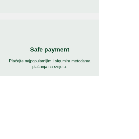
Safe payment
Plaćajte najpopularnijim i sigurnim metodama
plaćanja na svijetu.
24/7 podrška
7 dana 24 sata puna podrška na mnogim