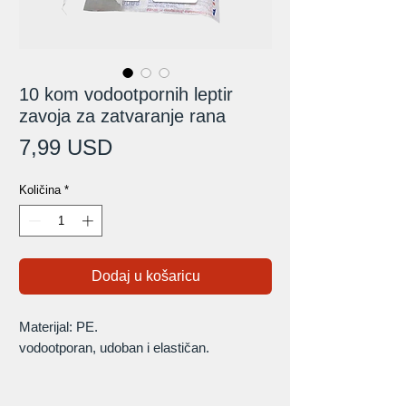
10 kom vodootpornih leptir
zavoja za zatvaranje rana
Cijena
7,99 USD
Količina
*
Dodaj u košaricu
Materijal: PE.
vodootporan, udoban i elastičan.
Instalacija za upotrebu: Održavajte kožu