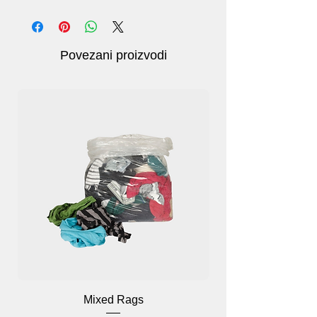
pritiskom, sekundarni zavoj i uređaj za
sigurno zatvaranje za učvršćivanje zavoja
na mjestu.
Materijal: pamuk.
Povezani proizvodi
Jednostavno nanošenje
Mixed Rags