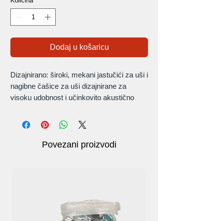
Količina
*
Dodaj u košaricu
Dizajnirano: široki, mekani jastučići za uši i
nagibne čašice za uši dizajnirane za
visoku udobnost i učinkovito akustično
brtvljenje s glavom.
Unutarnja žica od nehrđajućeg čelika u
traci za glavu pomaže u održavanju
dosljedne sile 8-satno razdoblje za
Povezani proizvodi
produljenu udobnost.
Raspon smanjenja buke: 26-35dB
Veličina: 14*18*9 cm