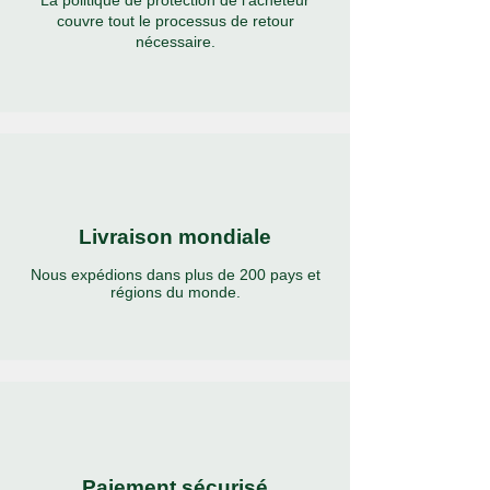
La politique de protection de l'acheteur
votre compagnon de confiance lors
couvre tout le processus de retour
nécessaire.
d'innombrables voyages.
Rehaussez votre tenue de plein air avec la
casquette de pêche Parrotias, où une
protection solaire optimale, un design
innovant et une endurance robuste
s'unissent pour votre exploration ultime.
Livraison mondiale
Nous expédions dans plus de 200 pays et
régions du monde.
Paiement sécurisé