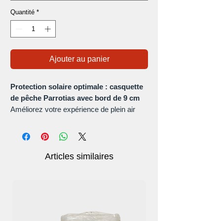
Quantité
*
Ajouter au panier
Protection solaire optimale : casquette
de pêche Parrotias avec bord de 9 cm
Améliorez votre expérience de plein air
avec la casquette de pêche Parrotias,
méticuleusement conçue pour offrir une
protection solaire supérieure lors de vos
escapades en plein air, qu'il s'agisse
Articles similaires
d'alpinisme, de randonnée ou de voyage
tranquille.
Confort amélioré : conception
innovante de boucle de chapeau et