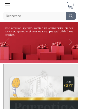
Une occasion spéciale, comme un anniversaire ou des
vacances, approche et vous ne savez pas quoi offrir à vos
proches.