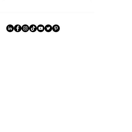
+1 332 232 96 86
info@parrotias.com
S'abonner
© Copyright 2025 PARROTIAS LLC | Tous droits réservés