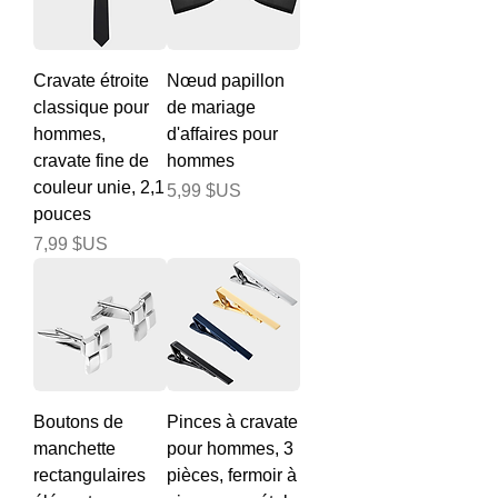
Cravate étroite
Nœud papillon
classique pour
de mariage
hommes,
d'affaires pour
cravate fine de
hommes
couleur unie, 2,1
Prix
5,99 $US
pouces
Prix
7,99 $US
Boutons de
Pinces à cravate
manchette
pour hommes, 3
rectangulaires
pièces, fermoir à