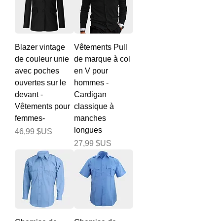
Blazer vintage
Vêtements Pull
de couleur unie
de marque à col
avec poches
en V pour
ouvertes sur le
hommes -
devant -
Cardigan
Vêtements pour
classique à
femmes-
manches
longues
Prix
46,99 $US
Prix
27,99 $US