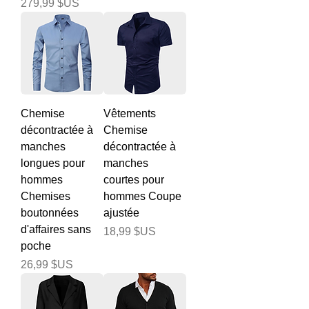
Prix
279,99 $US
Chemise
Vêtements
décontractée à
Chemise
manches
décontractée à
longues pour
manches
hommes
courtes pour
Chemises
hommes Coupe
boutonnées
ajustée
d'affaires sans
Prix
18,99 $US
poche
Prix
26,99 $US