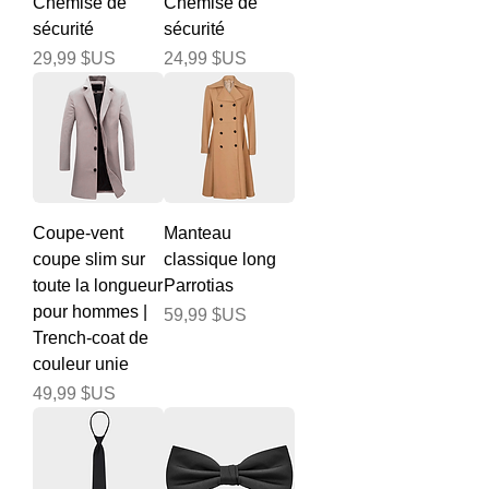
Chemise de
Chemise de
sécurité
sécurité
Prix
Prix
29,99 $US
24,99 $US
Coupe-vent
Manteau
coupe slim sur
classique long
toute la longueur
Parrotias
pour hommes |
Prix
59,99 $US
Trench-coat de
couleur unie
Prix
49,99 $US