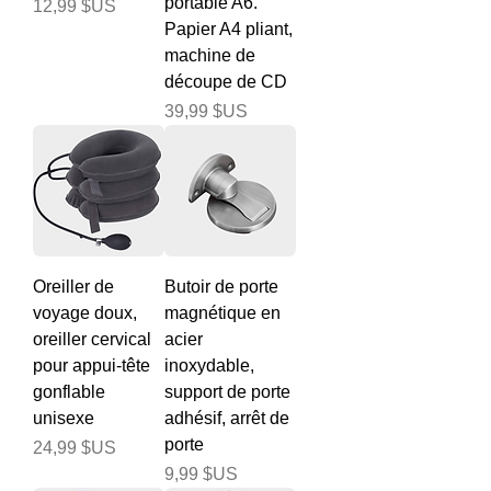
portable A6.
Prix
12,99 $US
Papier A4 pliant,
machine de
découpe de CD
Prix
39,99 $US
Oreiller de
Butoir de porte
voyage doux,
magnétique en
oreiller cervical
acier
pour appui-tête
inoxydable,
gonflable
support de porte
unisexe
adhésif, arrêt de
porte
Prix
24,99 $US
Prix
9,99 $US