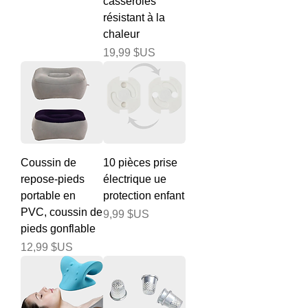
casseroles
résistant à la
chaleur
Prix
19,99 $US
Coussin de
10 pièces prise
repose-pieds
électrique ue
portable en
protection enfant
PVC, coussin de
Prix
9,99 $US
pieds gonflable
Prix
12,99 $US