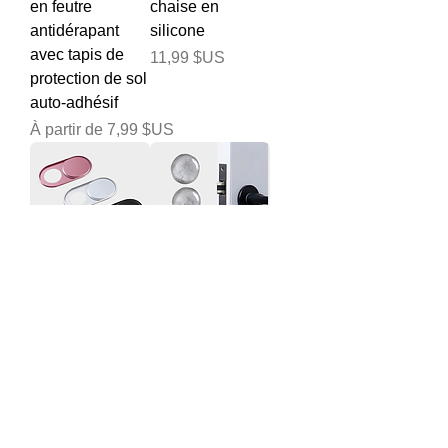
en feutre
chaise en
antidérapant
silicone
avec tapis de
Prix
11,99 $US
protection de sol
auto-adhésif
Prix promotionnel
À partir de
7,99 $US
Couverture de
Protecteur mural
Webcam
Transparent en
universelle pour
Silicone souple,
téléphone,
6 pièces,
caméra Anti-
poignée de
espion, 5/10/20
porte, bouchon
pièces
Anti-Impact