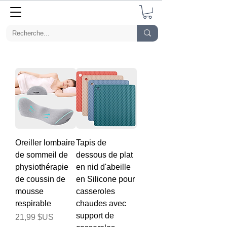
Oreiller lombaire
Tapis de
de sommeil de
dessous de plat
physiothérapie
en nid d'abeille
de coussin de
en Silicone pour
mousse
casseroles
respirable
chaudes avec
support de
Prix
21,99 $US