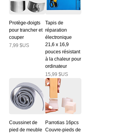
Protège-doigts
Tapis de
pour trancher et
réparation
couper
électronique
21,6 x 16,9
Prix
7,99 $US
pouces résistant
à la chaleur pour
ordinateur
Prix
15,99 $US
Coussinet de
Parrotias 16pcs
pied de meuble
Couvre-pieds de