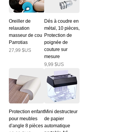
Oreiller de
Dés à coudre en
relaxation
métal, 10 pièces,
masseur de cou
Protection de
Parrotias
poignée de
couture sur
Prix
27,99 $US
mesure
Prix
9,99 $US
Protection enfant
Mini destructeur
pour meubles
de papier
d'angle 8 pièces
automatique