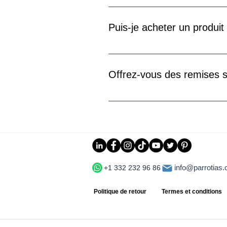
Une fois que nous aurons reçu le 
ouvrables. Le temps nécessaire 
Puis-je acheter un produit 
institution financière.
Si un produit est en rupture de s
réapprovisionnement. Nous vous 
Offrez-vous des remises s
Oui, nous offrons des remises sur
plus d'informations et pour pas
info@parrotias
+1 332 232 96 86
Politique de retour
Termes et conditions