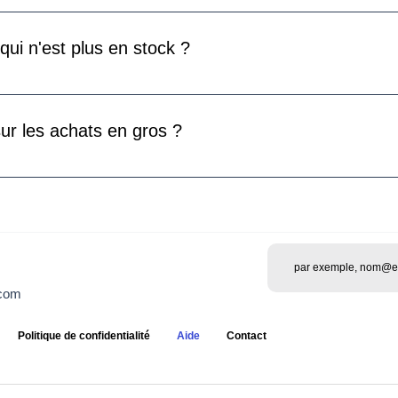
produit retourné et traité le remboursement, celui-ci sera effect
pour que le remboursement apparaisse sur votre compte dépend 
qui n'est plus en stock ?
tock, vous pouvez contacter notre service clientèle pour demande
informerons dès que le produit sera à nouveau en stock.
ur les achats en gros ?
 les commandes en vrac à partir de 10 produits. Veuillez contact
ser une commande groupée.
.com
Politique de confidentialité
Aide
Contact