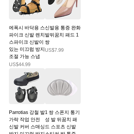
에폭시 바닥용 스
신발용 통증 완화
파이크 신발 렌치
발뒤꿈치 패드 1
스파이크 신발이
쌍
있는 미끄럼 방지
가격
US$7.99
조절 가능 스냅
가격
US$44.99
Parrotias 강철 발
1 쌍 스폰지 통기
가락 작업 안전
성 발 뒤꿈치 패
신발 커버 스매싱
드 스포츠 신발
방지 미끄럼 방지
스티커 발 통증