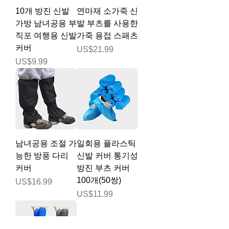
10개 방진 신발
연마재 소가죽 신
가방 남녀공용 부
발 부츠를 사용한
직포 여행용 신발
가죽 용접 스패츠
커버
가격
US$21.99
가격
US$9.99
남녀공용 조절 가
일회용 플라스틱
능한 방풍 다리
신발 커버 통기성
커버
방진 ​​부츠 커버
100개(50쌍)
가격
US$16.99
가격
US$11.99