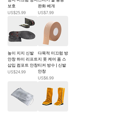
보호
완화 베개
가격
가격
US$25.99
US$7.99
높이 지지 신발
다목적 미끄럼 방
안창 하이 리프트
지 풋 케어 폼 스
삽입 컴포트 안창
티커 방수 | 신발
안창
가격
US$24.99
가격
US$6.99