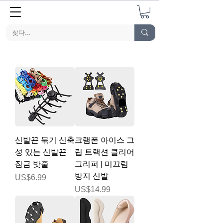
신발끈 묶기 신축
크램폰 아이스 그
성 있는 신발끈
립 트랙션 클리어
잠금 밧줄
그리퍼 | 미끄럼
방지 신발
가격
US$6.99
가격
US$14.99