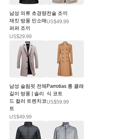
남성 의류 초경량
전술 조끼
재킷 방풍 민소매
가격
US$49.99
퍼퍼 조끼
가격
US$29.99
남성 슬림핏 전체
Parrotias 롱 클래
길이 방풍 | 솔리
식 코트
드 컬러 트렌치코
가격
US$59.99
트
가격
US$49.99