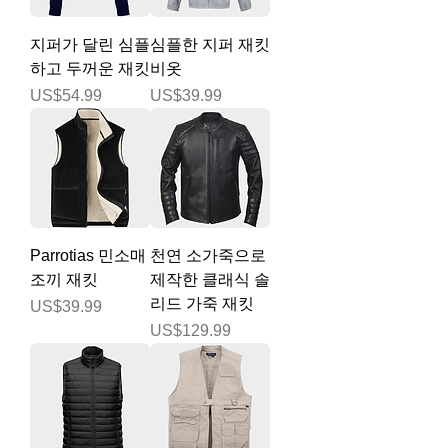
지퍼가 달린 심플
심플한 지퍼 재킷
하고 두꺼운 재킷
비옷
가격
가격
US$54.99
US$39.99
Parrotias 민소매
천연 소가죽으로
조끼 재킷
제작한 클래식 솔
리드 가죽 재킷
가격
US$39.99
가격
US$129.99