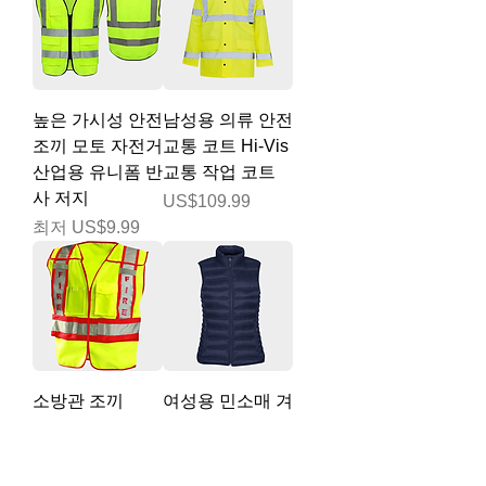
높은 가시성 안전
남성용 의류 안전
조끼 모토 자전거
교통 코트 Hi-Vis
산업용 유니폼 반
교통 작업 코트
사 저지
가격
US$109.99
할인가
최저
US$9.99
소방관 조끼
여성용 민소매 겨
울 조끼
가격
US$14.99
가격
US$64.99