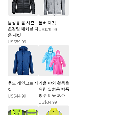
남성용 올 시즌
봄버 재킷
초경량 패커블 다
가격
US$79.99
운 재킷
가격
US$59.99
후드 레인코트 재
가을 야외 활동을
킷
위한 일회용 방풍
방수 비옷 10개
가격
US$44.99
가격
US$34.99