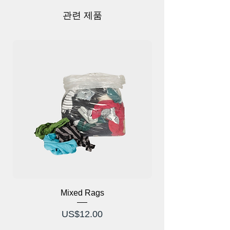
랩은 모든 머리 크기에 꼭 맞도록 하여 스
포츠, 정원 가꾸기 또는 해변 활동에 이상
관련 제품
적입니다. 다양한 색상과 디자인을 갖춘 당
사의 바이저는 기능성과 패셔너블한 감각
을 결합하여 모든 여름 외출에 적합합니다.
Mixed Rags
가격
US$12.00