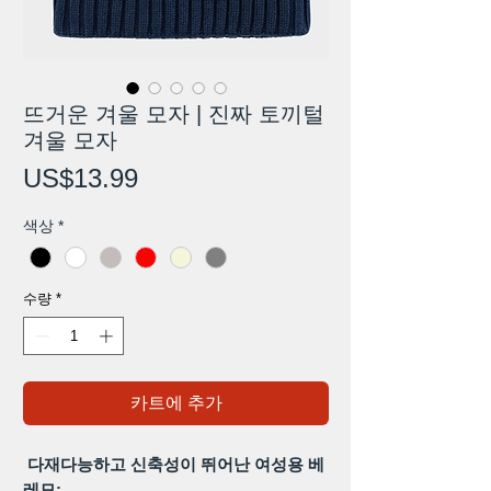
뜨거운 겨울 모자 | 진짜 토끼털
겨울 모자
가
US$13.99
격
색상
*
수량
*
카트에 추가
다재다능하고 신축성이 뛰어난 여성용 베
레모: