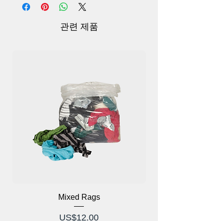
도 유연성과 편안함을 보장합니다. 세련된
디자인은 강화된 솔기와 꼭 맞는 핏으로 물
유입을 최소화하여 따뜻하고 민첩한 자세
관련 제품
를 유지합니다. 다양한 크기와 스타일로 제
공되는 당사의 잠수복은 초보자와 자신있
게 깊은 바다를 탐험하려는 노련한 물 애호
가 모두에게 이상적입니다.
Mixed Rags
가격
US$12.00