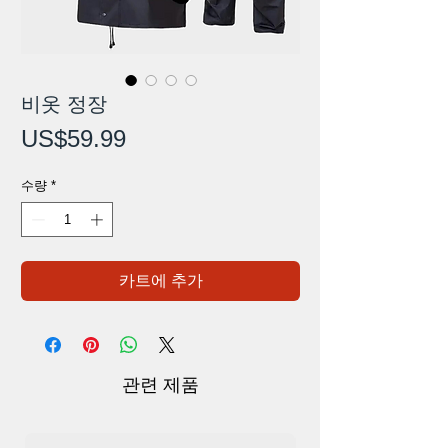
비옷 정장
가
US$59.99
격
수량
*
카트에 추가
관련 제품