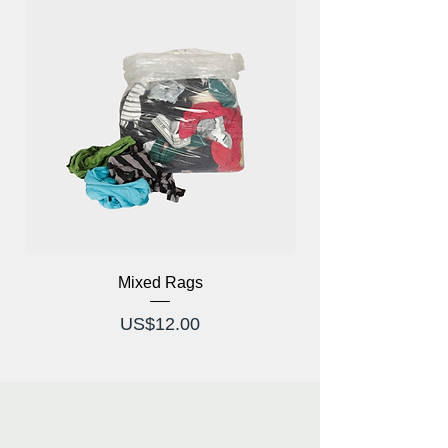
Mixed Rags
가격
US$12.00