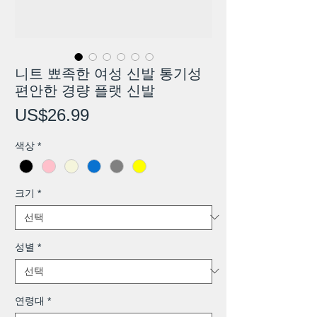
니트 뾰족한 여성 신발 통기성
편안한 경량 플랫 신발
가
US$26.99
격
색상
*
크기
*
성별
*
연령대
*