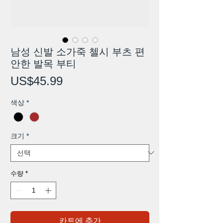
남성 신발 소가죽 첼시 부츠 편
안한 발목 부티
가
US$45.99
격
색상
*
크기
*
수량
*
카트에 추가