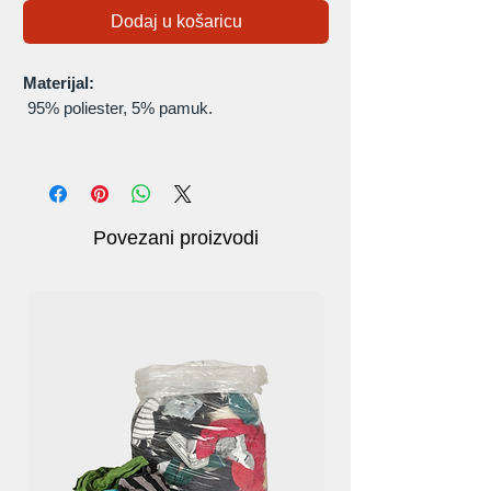
Dodaj u košaricu
Materijal:
95% poliester, 5% pamuk.
Termički:
Ležerni termo puloveri uvijek su favorit za
hladno vrijeme tijekom jesenskih i zimskih
sezona.
Povezani proizvodi
Čišćenje:
Prati u stroju u hladnoj vodi, ne koristiti
izbjeljivač.