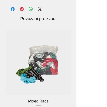
kopanja, nošenja kamenja, čupanja
korova, rezanja i nošenja grana vanjske
rukavice savršeno funkcioniraju
Povezani proizvodi
Mixed Rags