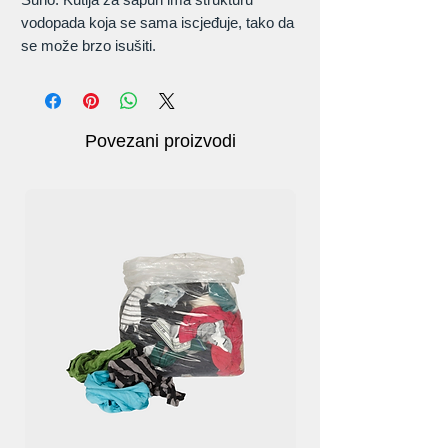
vodopada koja se sama iscjeđuje, tako da
se može brzo isušiti.
Materijal: silikon
Protukliznost: četiri uzdignute pruge na
prednjoj strani sprječavaju kontakt vode sa
sapunom i 100% štite sapun od topljenja.
Povezani proizvodi
Veličina prijenosnog držača za sapun:
11x7 cm