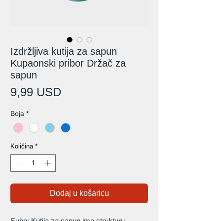
Izdržljiva kutija za sapun
Kupaonski pribor Držač za
sapun
Cijena
9,99 USD
Boja
*
Količina
*
Dodaj u košaricu
Suho: Kutija za sapun ima strukturu