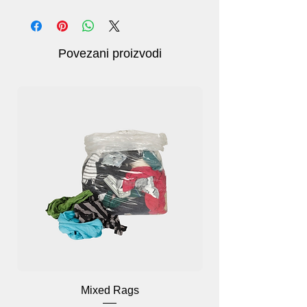
uporabe od -40℉~446℉
Višenamjenska: podloge otporne na toplinu
mogu se koristiti za vruće lonce, tepsije,
žlice, držači za vruće posuđe, otvarači za
Povezani proizvodi
staklenke, podloge za zdjele, podloge za
sušenje i podmetači.
Pakiranje: Set od 4 kvadrata 7,1×7,1 inča.
Mixed Rags