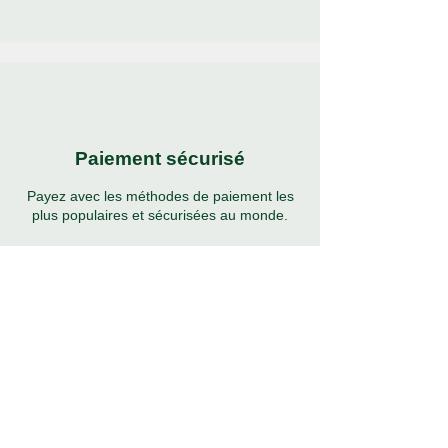
Paiement sécurisé
Payez avec les méthodes de paiement les
plus populaires et sécurisées au monde.
Assistance 24h/24 et 7j/7
Assistance complète 7 jours sur 24 dans de