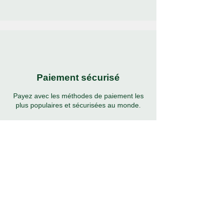
Paiement sécurisé
Payez avec les méthodes de paiement les
plus populaires et sécurisées au monde.
Assistance 24h/24 et 7j/7
Assistance complète 7 jours sur 24 dans de