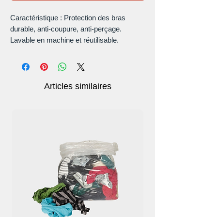
Caractéristique : Protection des bras
durable, anti-coupure, anti-perçage.
Lavable en machine et réutilisable.
Spécification :
Matériau : HPPE + nylon spandex
Anti-coupure niveau : Grade 5
Taille : 40 cm x 15 cm / 15,75 x 5,91
Articles similaires
pouces
Remarque :
Veuillez permettre un écart de mesure de
1 à 3 cm en raison de la mesure manuelle.