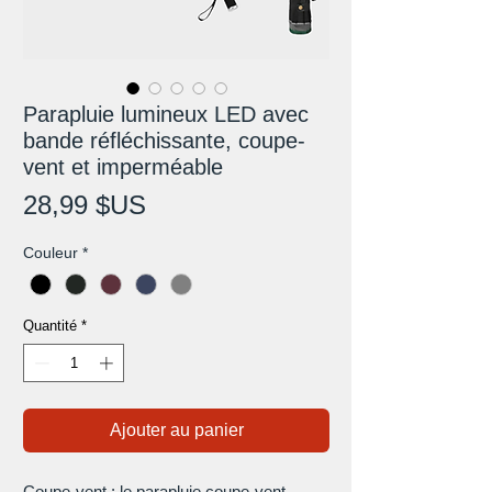
Parapluie lumineux LED avec
bande réfléchissante, coupe-
vent et imperméable
Prix
28,99 $US
Couleur
*
Quantité
*
Ajouter au panier
Coupe-vent : le parapluie coupe-vent