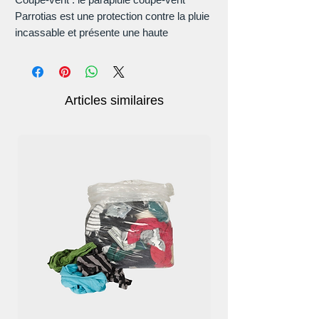
Parrotias est une protection contre la pluie
incassable et présente une haute
résistance aux rafales de vent de 55 mph.
Imperméable : les parapluies
imperméables de voyage ont une qualité
Articles similaires
supérieure. L'auvent de qualité fabriqué à
partir de pongé 210T est hautement
hydrofuge et sèche rapidement.
Automatique :
Parapluie à lumière LED : trois dossiers Le
parapluie avec une bande réfléchissante
est le meilleur accessoire de marche et
une protection contre la pluie pendant les
sombres journées d'automne.