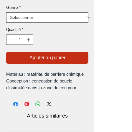
Genre
*
Quantité
*
Ajouter au panier
Matériau : matériau de barrière chimique
Conception : conception de boucle
dissimulée dans la zone du cou pour
améliorer l'étanchéité, la fermeture Velcro
intérieure et la ceinture extérieure à
bouton-pression rendent l'ensemble du
corps plus flexible. La structure monobloc
Articles similaires
peut protéger efficacement contre les
produits chimiques.