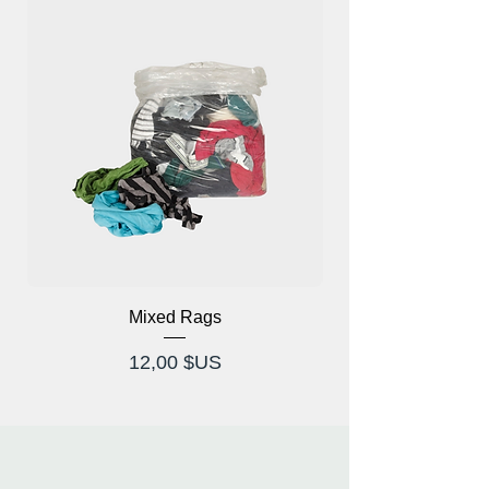
Mixed Rags
Lunettes à rayons X
Prix
12,00 $US