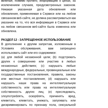
включая, помимо прочего, информацию о ценах, за
исключением случаев, предусмотренных законом.
Никакая указанная дата обновления или
обновления, применяемая в Сервисе или на любом
связанном веб-сайте, не должна рассматриваться как
указание на то, что вся информация в Сервисе или
на любом связанном веб-сайте была изменена или
обновлена.
РАЗДЕЛ 12 - ЗАПРЕЩЕННОЕ ИСПОЛЬЗОВАНИЕ
В дополнение к другим запретам, изложенным в
Условиях обслуживания, вам запрещено
использовать сайт или его содержимое:
(а) для любой незаконной цели; (b) подстрекать
других к совершению или участию в любых
незаконных действиях; (c) нарушать любые
международные, федеральные, провинциальные или
государственные постановления, правила, законы
или местные постановления; (d) нарушать или
нарушать наши права на интеллектуальную
собственность или права на интеллектуальную
собственность других лиц; (e) преследовать,
злоупотреблять, оскорблять, причинять вред,
клеветать, клеветать, унижать, запугивать или
дискриминировать по признаку пола, сексуальной