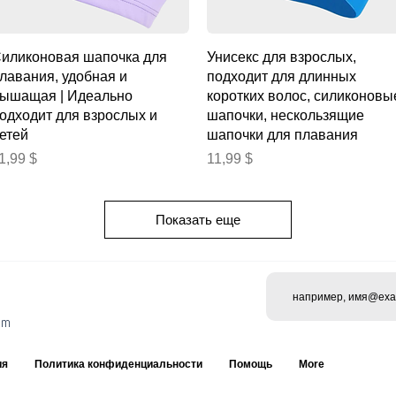
Быстрый просмотр
Быстрый просмотр
иликоновая шапочка для
Унисекс для взрослых,
лавания, удобная и
подходит для длинных
ышащая | Идеально
коротких волос, силиконовы
одходит для взрослых и
шапочки, нескользящие
етей
шапочки для плавания
ена
Цена
1,99 $
11,99 $
Показать еще
om
ия
Политика конфиденциальности
Помощь
More