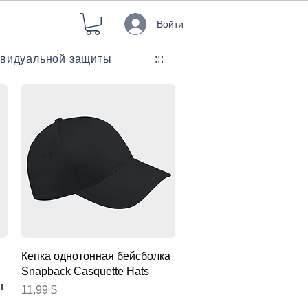
Войти
ивидуальной защиты
:::
Быстрый просмотр
Кепка однотонная бейсболка
Snapback Casquette Hats
н
Цена
11,99 $