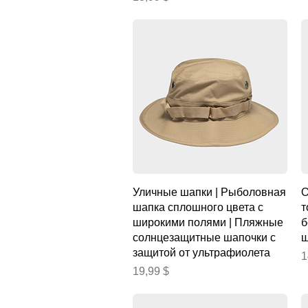
Быстрый просмотр
Уличные шапки | Рыболовная
О
шапка сплошного цвета с
т
широкими полями | Пляжные
б
солнцезащитные шапочки с
ш
защитой от ультрафиолета
Ц
1
Цена
19,99 $