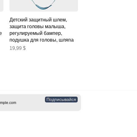
Быстрый просмотр
Детский защитный шлем,
защита головы малыша,
е
регулируемый бампер,
подушка для головы, шляпа
Цена
19,99 $
Подписывайся