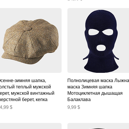
Быстрый просмотр
Быстрый просмотр
сенне-зимняя шапка,
Полнолицевая маска Лыжн
олстый теплый мужской
маска Зимняя шапка
ерет, мужской винтажный
Мотоциклетная дышащая
ерстяной берет, кепка
Балаклава
ена
Цена
4,99 $
9,99 $