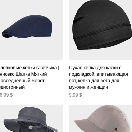
Быстрый просмотр
Быстрый просмотр
лопковые кепки газетчика |
Сухая кепка для каски с
нисекс Шапка Мягкий
подкладкой, впитывающая
овседневный Берет
пот, кепка для бега для
днотонный
мужчин и женщин
ена
Цена
6,99 $
9,99 $