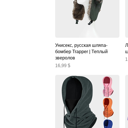
Быстрый просмотр
Унисекс, русская шляпа-
Л
бомбер Trapper | Теплый
ш
зверолов
Ц
1
Цена
16,99 $