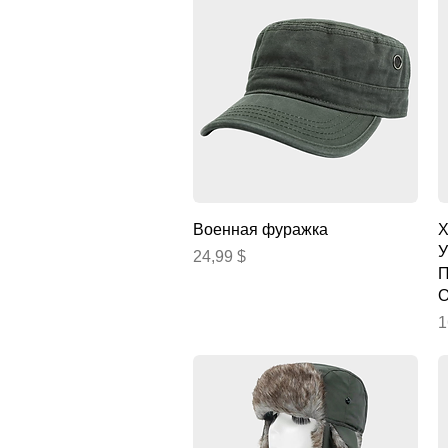
Быстрый просмотр
Военная фуражка
Х
У
Цена
24,99 $
П
О
Ц
1