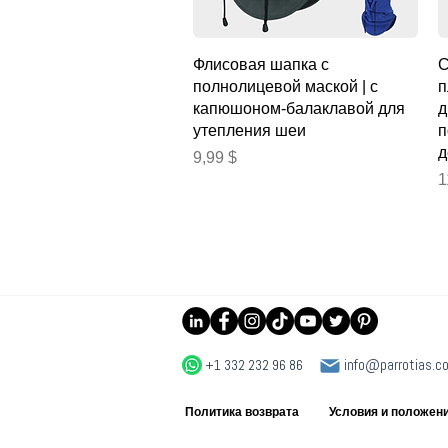
Быстрый просмотр
Флисовая шапка с
С
полнолицевой маской | с
п
капюшоном-балаклавой для
д
утепления шеи
п
д
Цена
9,99 $
Ц
1
+1 332 232 96 86
info@parrotias.c
Политика возврата
Условия и положен