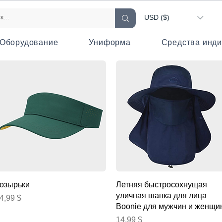
USD ($)
Оборудование
Униформа
Средства инд
Быстрый просмотр
Быстрый просмотр
озырьки
Летняя быстросохнущая
уличная шапка для лица
ена
4,99 $
Boonie для мужчин и женщи
Цена
14,99 $