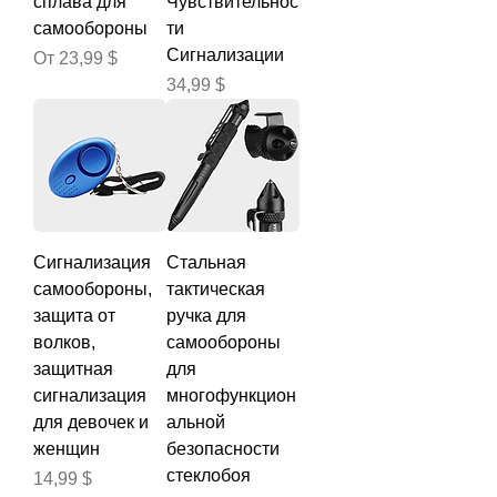
сплава для
Чувствительнос
самообороны
ти
Сигнализации
Цена со скидкой
От
23,99 $
Цена
34,99 $
Сигнализация
Стальная
самообороны,
тактическая
защита от
ручка для
волков,
самообороны
защитная
для
сигнализация
многофункцион
для девочек и
альной
женщин
безопасности
стеклобоя
Цена
14,99 $