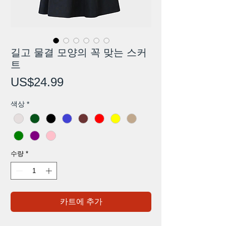
길고 물결 모양의 꼭 맞는 스커
트
가
US$24.99
격
색상
*
수량
*
카트에 추가