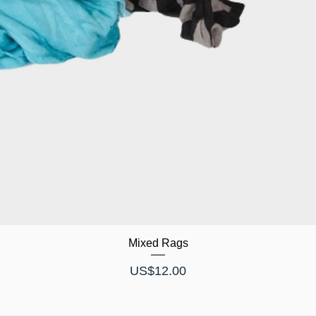
Mixed Rags
가격
US$12.00