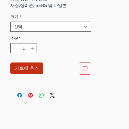
재질:실리콘, SEBS 및 나일론
크기
*
선택
수량
*
카트에 추가