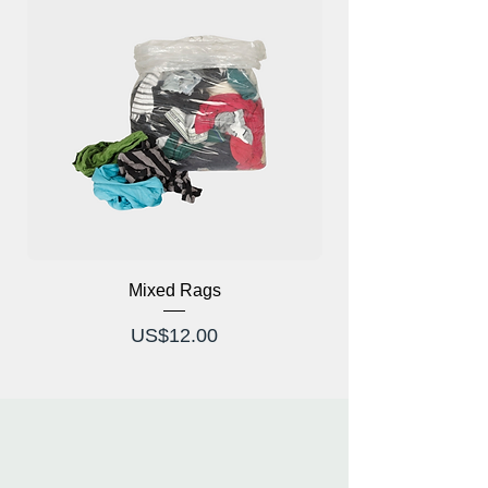
Mixed Rags
가격
US$12.00