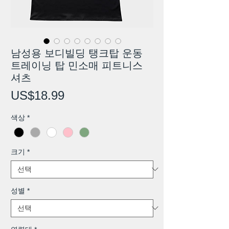
남성용 보디빌딩 탱크탑 운동
트레이닝 탑 민소매 피트니스
셔츠
가
US$18.99
격
색상
*
크기
*
성별
*