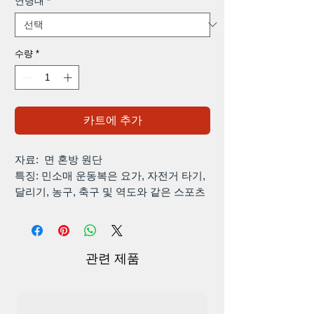
연령대
*
수량
*
카트에 추가
자료: 면 혼방 원단
특징: 민소매 운동복은 요가, 자전거 타기,
달리기, 농구, 축구 및 역도와 같은 스포츠
및 훈련 활동에 적합합니다.
Y-back 디자인: Y-Back, 민소매 디자인, 스
트링거 커팅이 특징인 피트니스 셔츠는 훈
련하는 동안 근육이 움직이는 모습을 볼 수
관련 제품
있도록 완벽합니다.