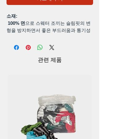
소재:
100% 면
으로 스웨터 조끼는 슬림핏의 변
형을 방지하면서 좋은 부드러움과 통기성
을 유지합니다. 부적절한 세탁이나 건조로
인한 가디건.
행사 매칭:
관련 제품
점퍼 니트웨어는 다음과 같은 다양한 상황
에 적합합니다.
사무실
,
비즈니스
업무,
인
터뷰
,
파티
, 일상
캐주얼 생활
등