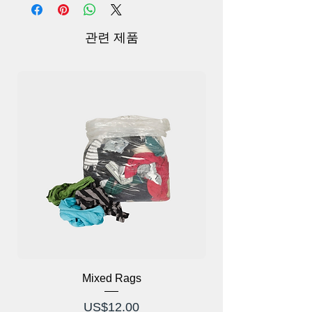
입력 슬롯: 미니 A6 형식 또는 접힌 A4 형
식 용지를 파쇄하기 위한 120mm 폭의 입
력 구멍이 있는 종이 절단기.
관련 제품
포장: 1 * 나무 분쇄기, 1 * USB 케이블 및
1 * 사용자 설명서(영어).
제품 크기(약): 15x10.5x14.5cm(LxWxH)
Mixed Rags
가격
US$12.00