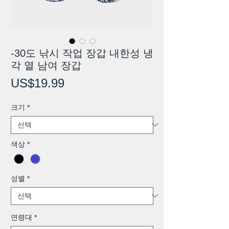
-30도 낚시 작업 장갑 내한성 냉
각 열 남여 장갑
가
US$19.99
격
크기
*
색상
*
성별
*
연령대
*